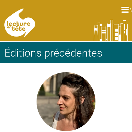
Aller au contenu principal
Éditions précédentes