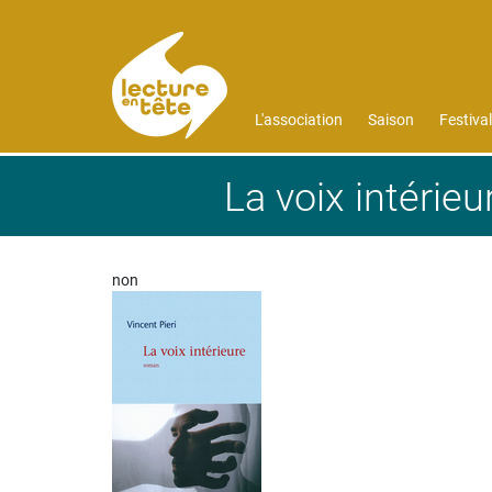
Aller au contenu principal
L'association
Saison
Festival
La voix intérieu
non
Image