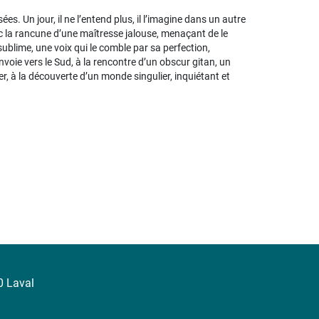
sées. Un jour, il ne l’entend plus, il l’imagine dans un autre
 avec la rancune d’une maîtresse jalouse, menaçant de le
sublime, une voix qui le comble par sa perfection,
envoie vers le Sud, à la rencontre d’un obscur gitan, un
ver, à la découverte d’un monde singulier, inquiétant et
0 Laval