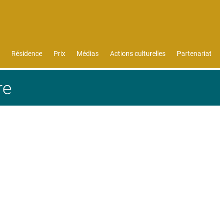
Résidence
Prix
Médias
Actions culturelles
Partenariat
re