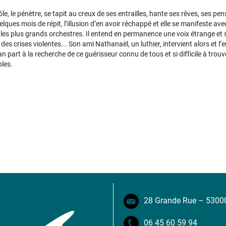
frôle, le pénètre, se tapit au creux de ses entrailles, hante ses rêves, ses pen
. Quelques mois de répit, l’illusion d’en avoir réchappé et elle se manifeste
ns les plus grands orchestres. Il entend en permanence une voix étrange et 
es crises violentes... Son ami Nathanaël, un luthier, intervient alors et l’
an part à la recherche de ce guérisseur connu de tous et si difficile à trou
bles.
28 Grande Rue – 5300
06 45 60 59 94