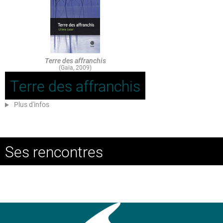
Terre des affranchis
(Gaïa, 2009)
Terre des affranchis
Plus d'infos
Ses rencontres