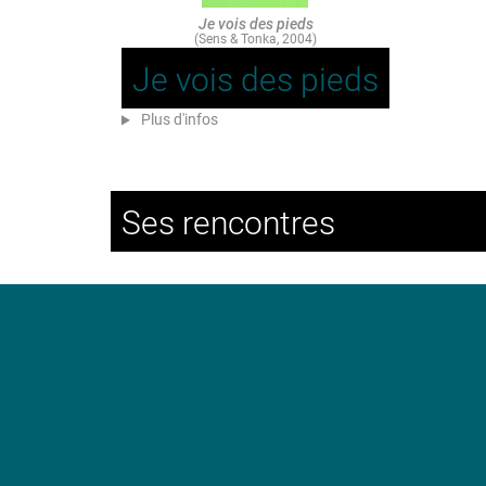
Je vois des pieds
(Sens & Tonka, 2004)
Je vois des pieds
Plus d'infos
Ses rencontres